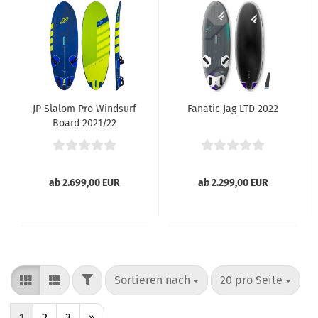
JP Slalom Pro Windsurf
Fanatic Jag LTD 2022
Board 2021/22
ab 2.699,00 EUR
ab 2.299,00 EUR
FILTER
Sortieren nach
pro Seite
Sortieren nach
20 pro Seite
1
2
3
»