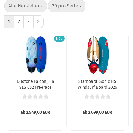
pro Seite
pro Seite
Alle Hersteller
20 pro Seite
1
2
3
»
NEU
Duotone Falcon_Fin
Starboard iSonic HS
SLS C52 Freerace
Windsurf Board 2026
Board 026
ab 2.549,00 EUR
ab 2.699,00 EUR