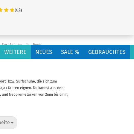
...
»
Surf Schuhe
Boots
WEITERE
NEUES
SALE %
GEBRAUCHTES
ort- bzw. Surfschuhe, die sich zum
Kajak fahren eignen. Du kannst aus den
can, und Neopren-stärken von 2mm bis 6mm,
te
Seite