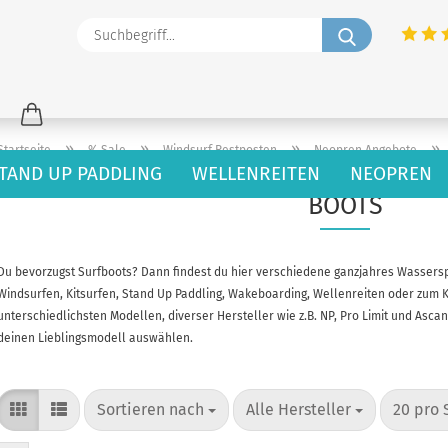
Suchbegriff
»
»
»
»
Startseite
% Sale
Windsurf Restposten
Neopren Angebote
TAND UP PADDLING
WELLENREITEN
NEOPREN
BOOTS
Du bevorzugst Surfboots? Dann findest du hier verschiedene ganzjahres Wassersp
Windsurfen, Kitsurfen, Stand Up Paddling, Wakeboarding, Wellenreiten oder zum 
unterschiedlichsten Modellen, diverser Hersteller wie z.B. NP, Pro Limit und As
deinen Lieblingsmodell auswählen.
Sortieren nach
pro Seite
pro Sei
Sortieren nach
Alle Hersteller
20 pro 