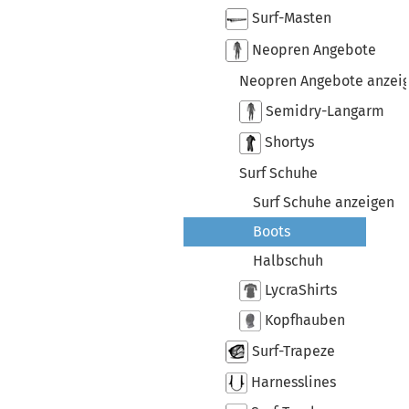
Surf-Masten
Neopren Angebote
Neopren Angebote anzei
Semidry-Langarm
Shortys
Surf Schuhe
Surf Schuhe anzeigen
Boots
Halbschuh
LycraShirts
Kopfhauben
Surf-Trapeze
Harnesslines