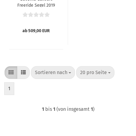
Freeride Segel 2019
ab 509,00 EUR
Sortieren nach
pro Seite
Sortieren nach
20 pro Seite
1
1
bis
1
(von insgesamt
1
)