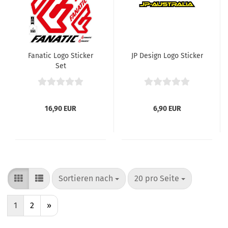
Fanatic Logo Sticker
JP Design Logo Sticker
Set
16,90 EUR
6,90 EUR
Sortieren nach
pro Seite
Sortieren nach
20 pro Seite
1
2
»