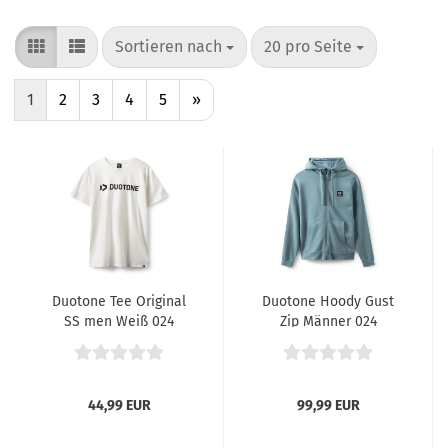
Sortieren nach
pro Seite
Sortieren nach
20 pro Seite
1
2
3
4
5
»
Duotone Tee Original
Duotone Hoody Gust
SS men Weiß 024
Zip Männer 024
44,99 EUR
99,99 EUR