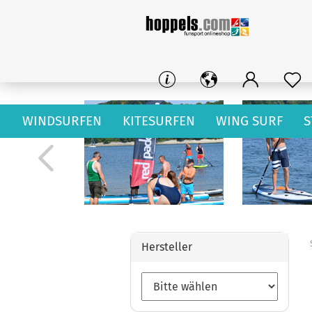
WINDSURFEN
KITESURFEN
WING SURF
S
Hersteller