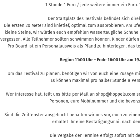
1 Stunde 1 Euro / jede weitere immer ein Euro.
Der Startplatz des Testivals befindet sich dir
Die ersten 20 Meter sind knietief, optimal zum ausprobieren. Am Uf
kleine Steine, wir würden euch empfehlen wassertaugliche Schuhe
vergessen. Alle Teilnehmer sollten schwimmen können. Kinder dürfen n
Pro Board ist ein Personalausweis als Pfand zu hinterlegen, das te
Beginn 11:00 Uhr - Ende 16:00 Uhr am 19
Um das Testival zu planen, benötigen wir von euch eine Zusage mi
Es können maximal pro halber Stunde 8 Pers
Wer Interesse hat, teilt uns bitte per Mail an shop@hoppels.com 
Personen, eure Mobilnummer und die bevorzu
Sind die Zeitfenster ausgebucht behalten wir uns vor, euch zu eine
erhaltet Ihr eine Bestätigungsmail nach dem
Die Vergabe der Termine erfolgt sofort mit d