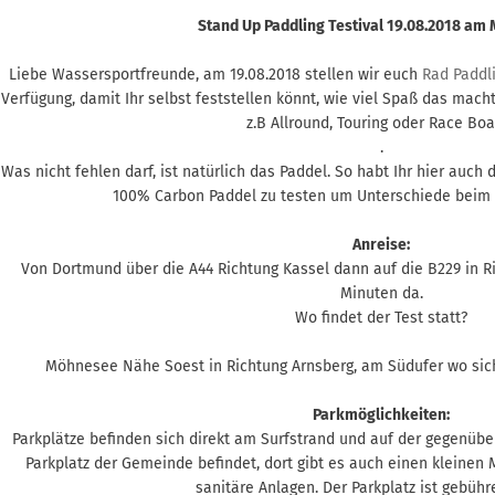
Stand Up Paddling Testival 19.08.2018 a
Liebe Wassersportfreunde, am 19.08.2018 stellen wir euch
Rad Paddl
Verfügung, damit Ihr selbst feststellen könnt, wie viel Spaß das mach
z.B Allround, Touring oder Race Bo
.
Was nicht fehlen darf, ist natürlich das Paddel. So habt Ihr hier auch 
100% Carbon Paddel zu testen um Unterschiede beim
Anreise:
Von Dortmund über die A44 Richtung Kassel dann auf die B229 in Ri
Minuten da.
Wo findet der Test statt?
Möhnesee Nähe Soest in Richtung Arnsberg, am Südufer wo sich
Parkmöglichkeiten:
Parkplätze befinden sich direkt am Surfstrand und auf der gegenüber
Parkplatz der Gemeinde befindet, dort gibt es auch einen kleinen M
sanitäre Anlagen. Der Parkplatz ist gebühre