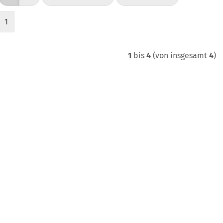
1
1
bis
4
(von insgesamt
4
)