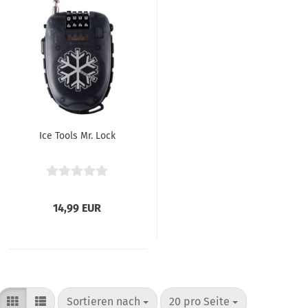
Ice Tools Mr. Lock
14,99 EUR
Sortieren nach
pro Seite
Sortieren nach
20 pro Seite