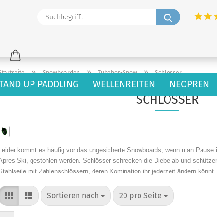
Suchbegriff
»
»
»
Startseite
Snowboarden
Zubehör-Snow
Schlösser
TAND UP PADDLING
WELLENREITEN
NEOPREN
SCHLÖSSER
Leider kommt es häufig vor das ungesicherte Snowboards, wenn man Pause i
Apres Ski, gestohlen werden. Schlösser schrecken die Diebe ab und schützen
Stahlseile mit Zahlenschlössern, deren Komination ihr jederzeit ändern könnt.
Sortieren nach
pro Seite
Sortieren nach
20 pro Seite