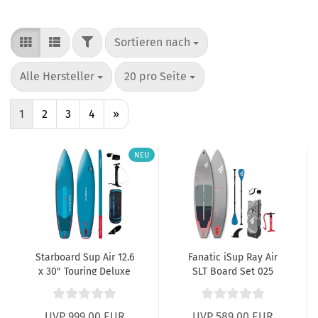
FILTER
Sortieren nach
Sortieren nach
pro Seite
pro Seite
Alle Hersteller
20 pro Seite
1
2
3
4
»
NEU
Starboard Sup Air 12.6
Fanatic iSup Ray Air
x 30" Touring Deluxe
SLT Board Set 025
Lite
UVP 999,00 EUR
UVP 589,00 EUR