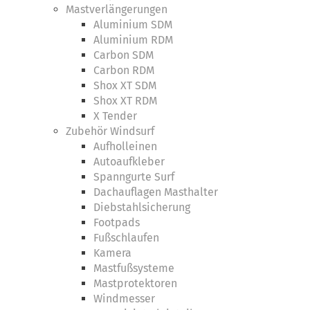
Mastverlängerungen
Aluminium SDM
Aluminium RDM
Carbon SDM
Carbon RDM
Shox XT SDM
Shox XT RDM
X Tender
Zubehör Windsurf
Aufholleinen
Autoaufkleber
Spanngurte Surf
Dachauflagen Masthalter
Diebstahlsicherung
Footpads
Fußschlaufen
Kamera
Mastfußsysteme
Mastprotektoren
Windmesser