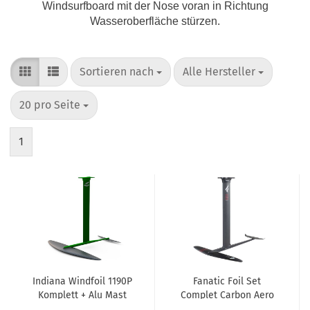
Windsurfboard mit der Nose voran in Richtung
Wasseroberfläche stürzen.
Sortieren nach
pro Seite
Sortieren nach
Alle Hersteller
pro Seite
20 pro Seite
1
Indiana Windfoil 1190P
Fanatic Foil Set
Komplett + Alu Mast
Complet Carbon Aero
Free WS