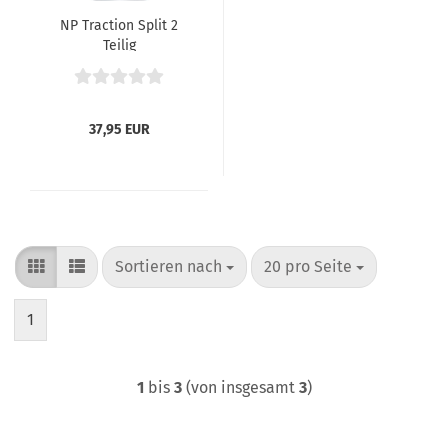
NP Traction Split 2
Teilig
37,95 EUR
Sortieren nach
pro Seite
Sortieren nach
20 pro Seite
1
1
bis
3
(von insgesamt
3
)