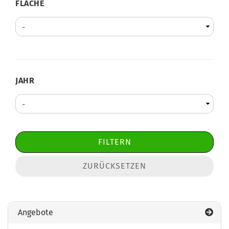
FLÄCHE
FLÄCHE
JAHR
JAHR
FILTERN
ZURÜCKSETZEN
Angebote