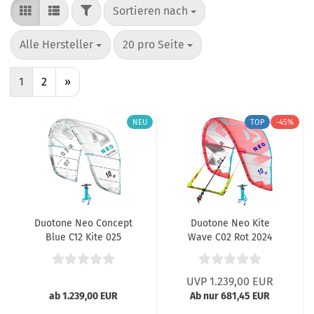
FILTER
Sortieren nach
Sortieren nach
pro Seite
pro Seite
Alle Hersteller
20 pro Seite
1
2
»
NEU
TOP
-45%
Duotone Neo Concept
Duotone Neo Kite
Blue C12 Kite 025
Wave C02 Rot 2024
UVP 1.239,00 EUR
ab 1.239,00 EUR
Ab nur 681,45 EUR