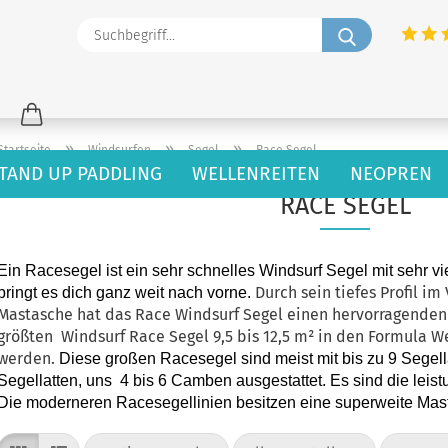
Suchbegriff
»
»
»
Startseite
Windsurfen
Segel
Race Segel
TAND UP PADDLING
WELLENREITEN
NEOPREN
RACE SEGEL
Ein Racesegel ist ein sehr schnelles Windsurf Segel mit sehr vi
Durch sein tiefes Profil im
bringt es dich ganz weit nach vorne.
Mastasche hat das Race Windsurf Segel einen hervorragenden
größten Windsurf Race Segel 9,5 bis 12,5 m² in den Formula 
werden.
Diese großen Racesegel sind meist mit bis zu 9 Segella
Segellatten, uns 4 bis 6 Camben ausgestattet. Es sind die leis
Die moderneren Racesegellinien besitzen eine superweite Mas