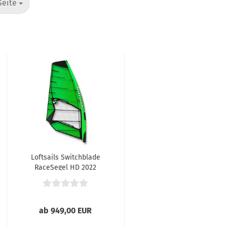
te
Seite
Loftsails Switchblade
RaceSegel HD 2022
ab 949,00 EUR