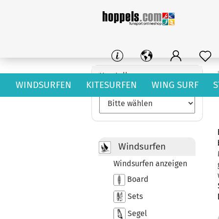
Hersteller
WINDSURFEN
KITESURFEN
WING SURF
S
Windsurfen
Windsurfen anzeigen
Board
Sets
Segel