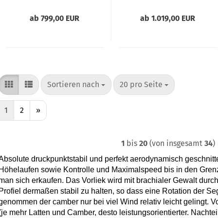
ab 799,00 EUR
ab 1.019,00 EUR
Sortieren nach
pro Seite
Sortieren nach
20 pro Seite
1
2
»
1
bis
20
(von insgesamt
34
)
Absolute druckpunktstabil und perfekt aerodynamisch geschnitt
Höhelaufen sowie Kontrolle und Maximalspeed bis in den Gren
man sich erkaufen. Das Vorliek wird mit brachialer Gewalt dur
Profiel dermaßen stabil zu halten, so dass eine Rotation der S
genommen der camber nur bei viel Wind relativ leicht gelingt. Vo
(je mehr Latten und Camber, desto leistungsorientierter. Nachte