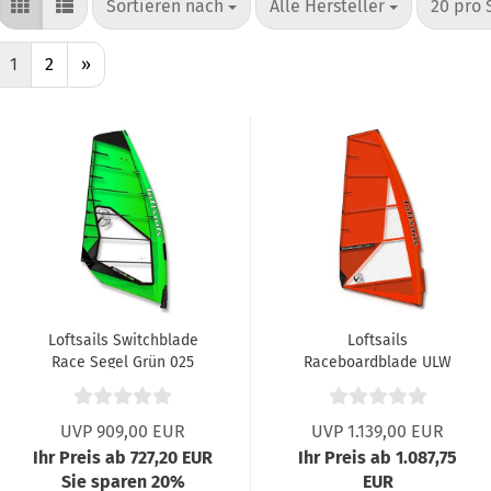
Sortieren nach
pro Seite
pro Sei
Sortieren nach
Alle Hersteller
20 pro 
1
2
»
Loftsails Switchblade
Loftsails
Race Segel Grün 025
Raceboardblade ULW
II Orange 025
UVP 909,00 EUR
UVP 1.139,00 EUR
Ihr Preis ab 727,20 EUR
Ihr Preis ab 1.087,75
Sie sparen 20%
EUR