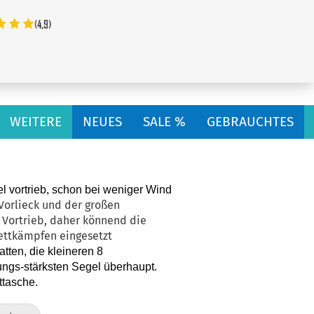
...
WEITERE
NEUES
SALE %
GEBRAUCHTES
el vortrieb, schon bei weniger Wind
 Vorlieck und der großen
 Vortrieb, daher könnend die
Wettkämpfen eingesetzt
tten, die kleineren 8
tungs-stärksten Segel überhaupt.
ttasche.