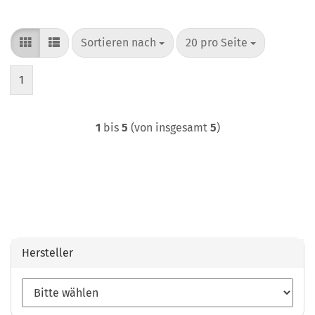
Sortieren nach
pro Seite
Sortieren nach
20 pro Seite
1
1
bis
5
(von insgesamt
5
)
Hersteller