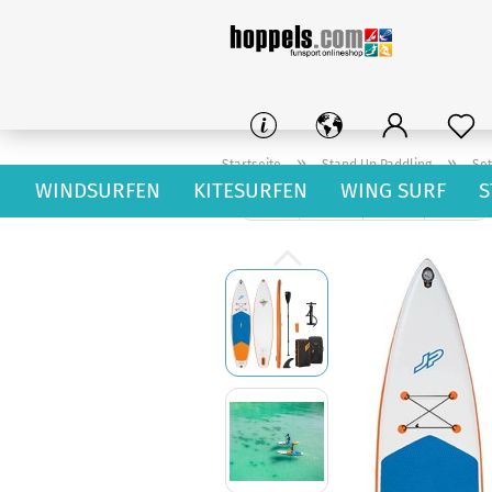
»
»
Startseite
Stand Up Paddling
Set
WINDSURFEN
KITESURFEN
WING SURF
S
« Erster
« zurück
weiter »
Letzter »