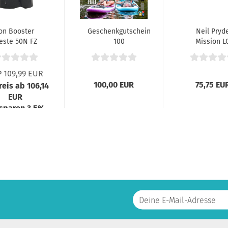
on Booster
Geschenkgutschein
Neil Pryd
este 50N FZ
100
Mission L
Schwarz
Round 3m
 109,99 EUR
100,00 EUR
75,75 EU
reis ab 106,14
EUR
 sparen 3,5%