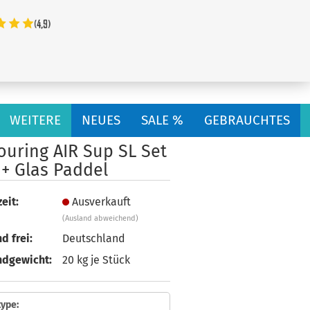
...
WEITERE
NEUES
SALE %
GEBRAUCHTES
ouring AIR Sup SL Set
 + Glas Paddel
eit:
Ausverkauft
(Ausland abweichend)
d frei:
Deutschland
ndgewicht:
20
kg je Stück
ype: