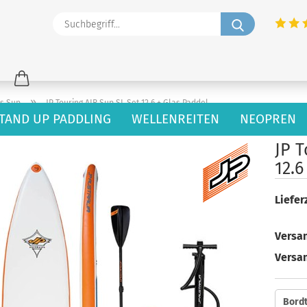
Suchbegriff
»
s Sup
JP Touring AIR Sup SL Set 12.6 + Glas Paddel
TAND UP PADDLING
WELLENREITEN
NEOPREN
41
Artikel in dieser Kategorie
JP T
12.6
Lieferz
Versan
Versa
Bordt