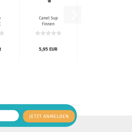
e
Canel Sup
C
Finnen
m
Schraube
R
5,95 EUR