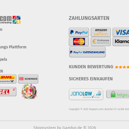
ZAHLUNGSARTEN
en
tungs Plattform
pels
KUNDEN BEWERTUNG
EN
SICHERES EINKAUFEN
Copyright © 2025 hoppels.com Buschei 91 44328 Do
Shopsystem
by Gambio.de © 2026