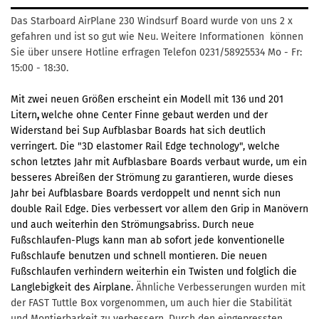
Das Starboard AirPlane 230 Windsurf Board wurde von uns 2 x
gefahren und ist so gut wie Neu. Weitere Informationen können
Sie über unsere Hotline erfragen Telefon 0231/58925534 Mo - Fr:
15:00 - 18:30.
Mit zwei neuen Größen erscheint ein Modell mit 136 und 201
Litern
,
welche ohne Center Finne gebaut werden und der
Widerstand bei Sup Aufblasbar Boards hat sich deutlich
verringert. Die "3D elastomer Rail Edge technology", welche
schon letztes Jahr mit Aufblasbare Boards verbaut wurde, um ein
besseres Abreißen der Strömung zu garantieren, wurde dieses
Jahr bei Aufblasbare Boards verdoppelt und nennt sich nun
double Rail Edge. Dies verbessert vor allem den Grip in Manövern
und auch weiterhin den Strömungsabriss. Durch neue
Fußschlaufen-Plugs kann man ab sofort jede konventionelle
Fußschlaufe benutzen und schnell montieren. Die neuen
Fußschlaufen verhindern weiterhin ein Twisten und folglich die
Langlebigkeit des Airplane.
Ähnliche Verbesserungen wurden mit
der FAST Tuttle Box vorgenommen, um auch hier die Stabilität
und Montierbarkeit zu verbessern. Durch den eingepressten