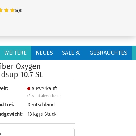
...
WEITERE
NEUES
SALE %
GEBRAUCHTES
fiber Oxygen
dsup 10.7 SL
eit:
Ausverkauft
(Ausland abweichend)
d frei:
Deutschland
ndgewicht:
13
kg je Stück
: