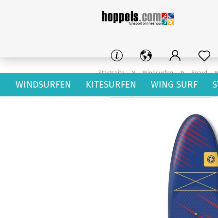
»
»
Startseite
Windsurfen
Board
WINDSURFEN
KITESURFEN
WING SURF
S
« Erster
« zurück
weiter »
Letzter »