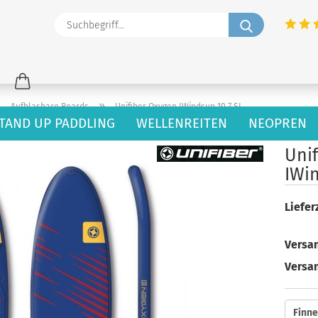
Suchbegriff
»
»
Aufblasbare Boards
Unifiber Oxygen IWindsup 10.7 SL
TAND UP PADDLING
WELLENREITEN
NEOPREN
49
Artikel in dieser Kategorie
Uni
IWin
Lieferz
Versan
Versa
Finne