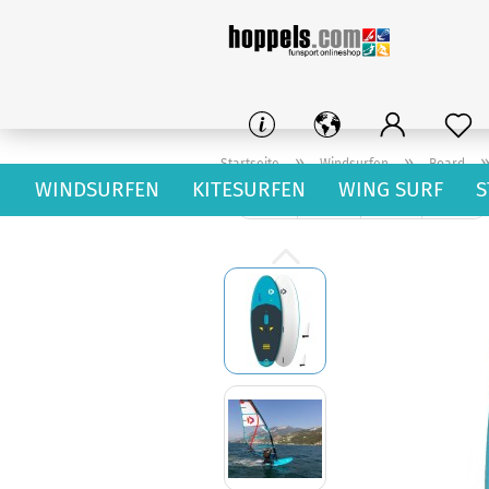
»
»
Startseite
Windsurfen
Board
WINDSURFEN
KITESURFEN
WING SURF
S
« Erster
« zurück
weiter »
Letzter »