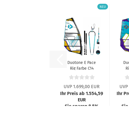
NEU
Duotone E Pace
Du
Rig Farbe C14
R
white 2026
UVP 1.699,00 EUR
UVP 
Ihr Preis ab 1.554,59
Ihr Pr
EUR
Sie sparen 8,5%
Sie