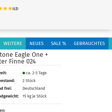
...
WEITERE
NEUES
SALE %
GEBRAUCHTES
tone Eagle One +
ter Finne 024
eit:
ca. 2-3 Tage
bestand:
2
Stück
d frei:
Deutschland
ndgewicht:
15
kg je Stück
en: