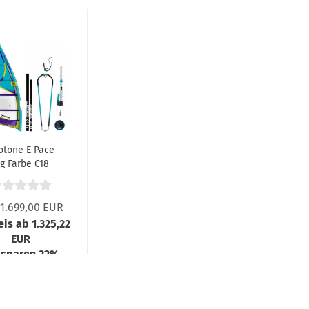
otone E Pace
ig Farbe C18
Black 025
1.699,00 EUR
eis ab 1.325,22
EUR
 sparen 22%