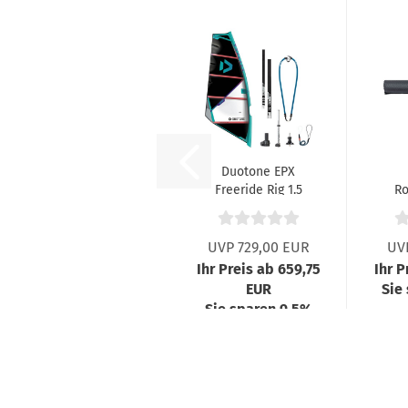
Duotone EPX
Freeride Rig 1.5
Ro
bis 6.4
UVP 729,00 EUR
UV
Ihr Preis ab 659,75
Ihr P
EUR
Sie
Sie sparen 9,5%