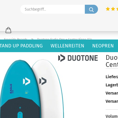
Suchbegriff
»
»
Freeride Boards
Duotone Eagle One + Center Finne 024
TAND UP PADDLING
WELLENREITEN
NEOPREN
63
Artikel in dieser Kategorie
Duo
Cen
Lieferz
Lager
Versan
Versa
Volum