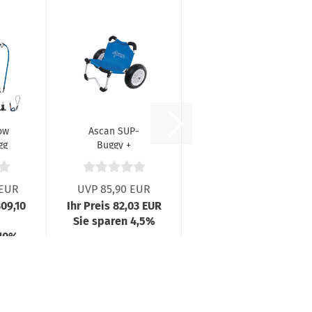
ow
Ascan SUP-
gg
Buggy +
Transportwagen
 EUR
UVP 85,90 EUR
809,10
Ihr Preis 82,03 EUR
Sie sparen 4,5%
 10%