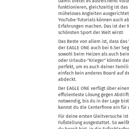
Damit bietet es ausreichend Volu
funktionieren, gleichzeitig ist d
müheloses Angleiten ausgerichtet.
YouTube-Tutorials können auch abs
Erfahrungen machen. Das ist der
schönsten Sport der Welt wirst!
Das Beste von allem ist, dass da
der EAGLE ONE auch bei 6.5er Se
sowohl beim Heizen als auch bei
oder Urlaubs-"Krieger" könnte d
perfekt, um es auch deiner Famil
einfach kein anderes Board auf d
abdeckt.
Der EAGLE ONE verfügt über einen 
effizienteste Lösung gegen Abdrift 
notwendig, bis du in der Lage bist
kannst du die Centerfinne ein für 
Für deine ersten Gleitversuche is
Fußstellung ausgestattet. So weiß
du bereit bist, in die Fußschlaufe