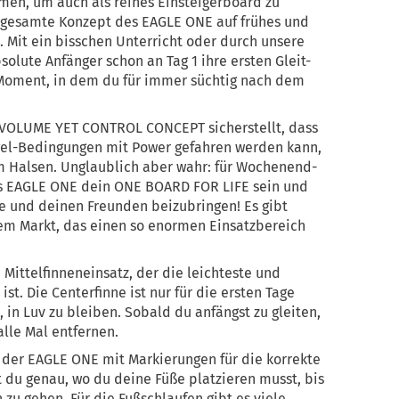
men, um auch als reines Einsteigerboard zu
as gesamte Konzept des EAGLE ONE auf frühes und
 Mit ein bisschen Unterricht oder durch unsere
olute Anfänger schon an Tag 1 ihre ersten Gleit-
 Moment, in dem du für immer süchtig nach dem
s VOLUME YET CONTROL CONCEPT sicherstellt, dass
gel-Bedingungen mit Power gefahren werden kann,
m Halsen. Unglaublich aber wahr: für Wochenend-
as EAGLE ONE dein ONE BOARD FOR LIFE sein und
ie und deinen Freunden beizubringen! Es gibt
em Markt, das einen so enormen Einsatzbereich
Mittelfinneneinsatz, der die leichteste und
ist. Die Centerfinne ist nur für die ersten Tage
, in Luv zu bleiben. Sobald du anfängst zu gleiten,
alle Mal entfernen.
t der EAGLE ONE mit Markierungen für die korrekte
t du genau, wo du deine Füße platzieren musst, bis
n zu gehen. Für die Fußschlaufen gibt es viele