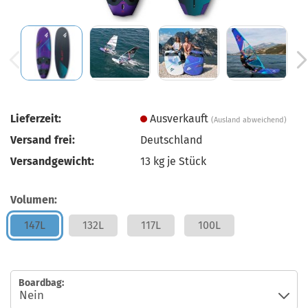
Lieferzeit:
Ausverkauft
(Ausland abweichend)
Versand frei:
Deutschland
Versandgewicht:
13
kg je Stück
Volumen:
147L
132L
117L
100L
Boardbag: