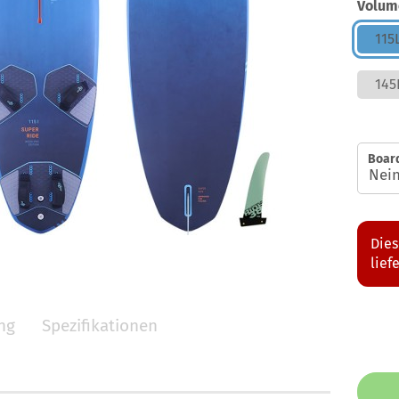
Volum
115
145
Boar
Dies
lief
ng
Spezifikationen