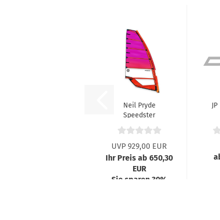
Neil Pryde
JP
Speedster
Segel C3
Juicy.Orange...
UVP 929,00 EUR
a
Ihr Preis ab 650,30
EUR
Sie sparen 30%