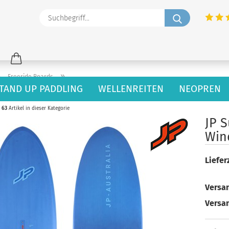
Suchbegriff
»
»
Freeride Boards
TAND UP PADDLING
WELLENREITEN
NEOPREN
63
Artikel in dieser Kategorie
JP 
Win
Lieferz
Versan
Versa