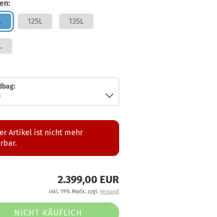
en:
L
125L
135L
L
dbag:
er Artikel ist nicht mehr
erbar.
2.399,00 EUR
inkl. 19% MwSt. zzgl.
Versand