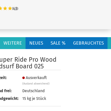
...
WEITERE
NEUES
SALE %
GEBRAUCHTES
Super Ride Pro Wood
dsurf Board 025
eit:
Ausverkauft
(Ausland abweichend)
d frei:
Deutschland
ndgewicht:
15
kg je Stück