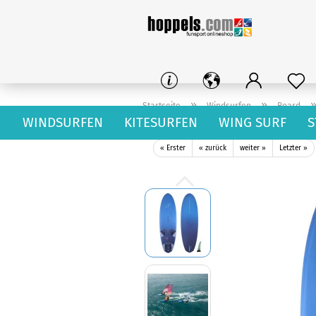
»
»
Startseite
Windsurfen
Board
WINDSURFEN
KITESURFEN
WING SURF
S
JP Super Ride Pro Wood Windsurf Board 025
« Erster
« zurück
weiter »
Letzter »