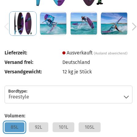
Lieferzeit:
Ausverkauft
(Ausland abweichend)
Versand frei:
Deutschland
Versandgewicht:
12
kg je Stück
Bordtype:
Volumen:
85L
92L
101L
105L