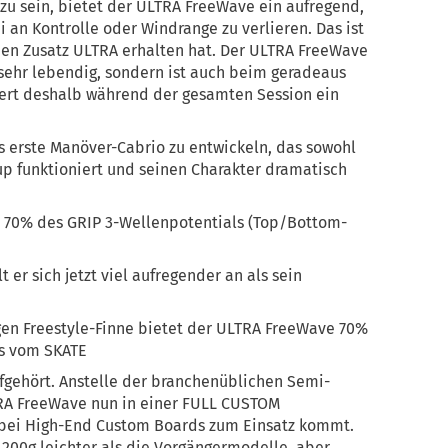
g zu sein, bietet der ULTRA FreeWave ein aufregend,
i an Kontrolle oder Windrange zu verlieren. Das ist
en Zusatz ULTRA erhalten hat. Der ULTRA FreeWave
 sehr lebendig, sondern ist auch beim geradeaus
ert deshalb während der gesamten Session ein
as erste Manöver-Cabrio zu entwickeln, das sowohl
tup funktioniert und seinen Charakter dramatisch
er 70% des GRIP 3-Wellenpotentials (Top/Bottom-
 er sich jetzt viel aufregender an als sein
igen Freestyle-Finne bietet der ULTRA FreeWave 70%
ls vom SKATE
ufgehört. Anstelle der branchenüblichen Semi-
RA FreeWave nun in einer FULL CUSTOM
h bei High-End Custom Boards zum Einsatz kommt.
 200g leichter als die Vorgängermodelle, aber