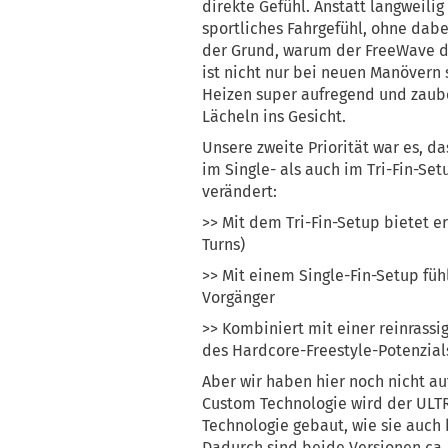
direkte Gefühl. Anstatt langweili
sportliches Fahrgefühl, ohne dabe
der Grund, warum der FreeWave d
ist nicht nur bei neuen Manövern
Heizen super aufregend und zaub
Lächeln ins Gesicht.
Unsere zweite Priorität war es, d
im Single- als auch im Tri-Fin-Se
verändert:
>> Mit dem Tri-Fin-Setup bietet 
Turns)
>> Mit einem Single-Fin-Setup fühlt
Vorgänger
>> Kombiniert mit einer reinrass
des Hardcore-Freestyle-Potenzia
Aber wir haben hier noch nicht a
Custom Technologie wird der ULT
Technologie gebaut, wie sie auc
Dadurch sind beide Versionen ca.