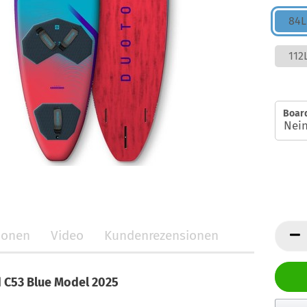
84L
112
Boar
tionen
Video
Kundenrezensionen
 C53 Blue Model 2025