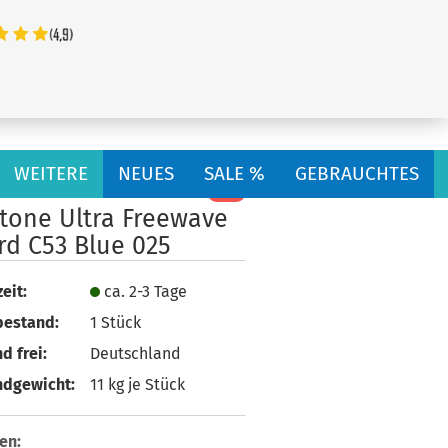
...
WEITERE
NEUES
SALE %
GEBRAUCHTES
-38%
tone Ultra Freewave
rd C53 Blue 025
eit:
ca. 2-3 Tage
bestand:
1
Stück
d frei:
Deutschland
ndgewicht:
11
kg je Stück
en: