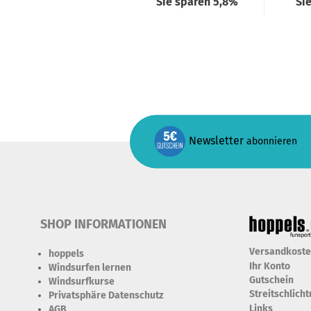
Sie sparen 5,8%
Si
Newsletter
abonnieren
SHOP INFORMATIONEN
Versandkost
hoppels
Ihr Konto
Windsurfen lernen
Gutschein
Windsurfkurse
Streitschlich
Privatsphäre Datenschutz
Links
AGB