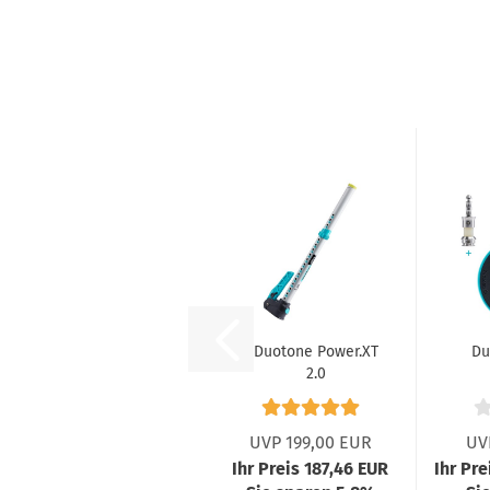
Duotone Power.XT
Du
2.0
Mastverlängerung
RDM...
UVP 199,00 EUR
UV
Ihr Preis 187,46 EUR
Ihr Pr