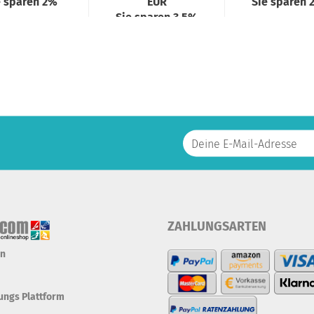
e sparen 2%
EUR
Sie sparen 
Sie sparen 3,5%
ZAHLUNGSARTEN
en
tungs Plattform