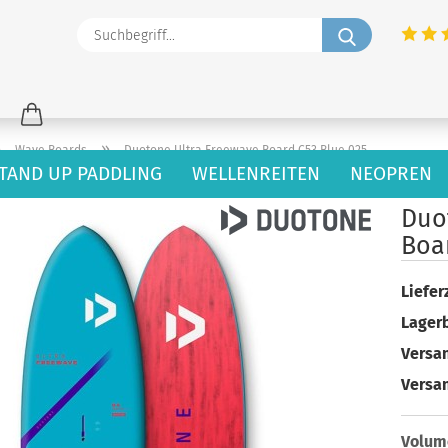
Suchbegriff
»
»
Wave Boards
Duotone Ultra Freewave Board C53 Blue 025
TAND UP PADDLING
WELLENREITEN
NEOPREN
47
Artikel in dieser Kategorie
Duo
Boa
Lieferz
Lager
Versan
Versa
Volum