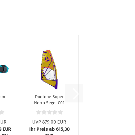
oom
Duotone Super
Herro Segel C01
Yellow 024
EUR
UVP 879,00 EUR
68 EUR
Ihr Preis ab 615,30