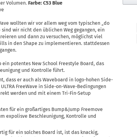
iter Volumen.
Farbe: C53 Blue
ve
ve wollten wir vor allem weg vom typischen „do
 sind wir nicht den üblichen Weg gegangen, ein
reieren und dann zu versuchen, möglichst viel
kills in den Shape zu implementieren. stattdessen
gangen.
o ein potentes New School Freestyle Board, das
unigung und Kontrolle führt.
t, dass er auch als Waveboard in logo-hohen Side-
er ULTRA FreeWave in Side-on-Wave-Bedingungen
direkt werden und mit einem Tri-Fin-Setup
taten für ein großartiges Bump&Jump Freemove
 um expolisve Beschleunigung, Kontrolle und
ig für ein solches Board ist, ist das knackig,