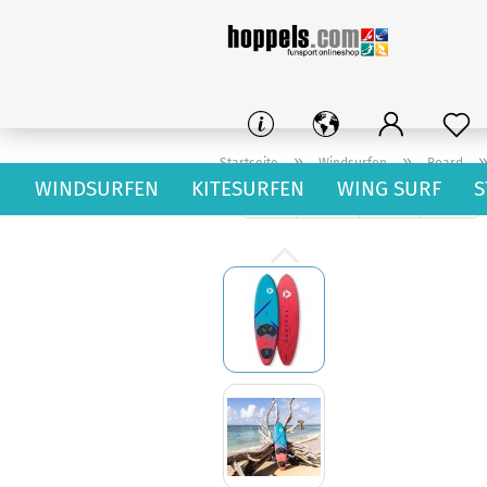
»
»
Startseite
Windsurfen
Board
WINDSURFEN
KITESURFEN
WING SURF
S
« Erster
« zurück
weiter »
Letzter »