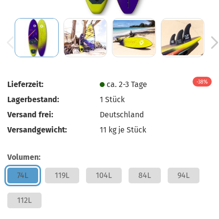
-38%
Lieferzeit:
ca. 2-3 Tage
Lagerbestand:
1
Stück
Versand frei:
Deutschland
Versandgewicht:
11
kg je Stück
Volumen:
74L
119L
104L
84L
94L
112L