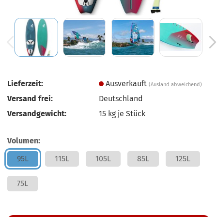
Lieferzeit:
Ausverkauft
(Ausland abweichend)
Versand frei:
Deutschland
Versandgewicht:
15
kg je Stück
Volumen:
95L
115L
105L
85L
125L
75L