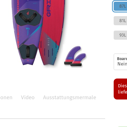
87L
81L
93L
Boar
Dies
lief
tionen
Video
Ausstattungsmermale