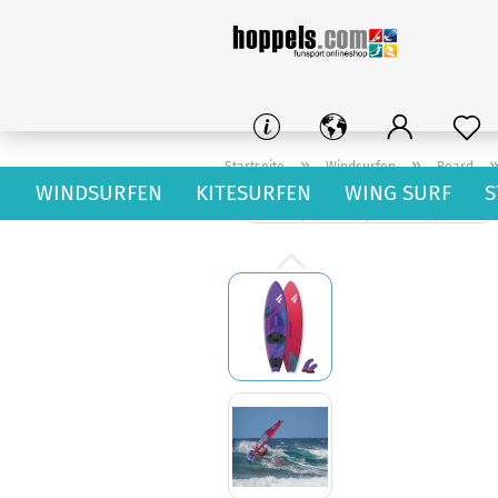
»
»
Startseite
Windsurfen
Board
WINDSURFEN
KITESURFEN
WING SURF
S
« Erster
« zurück
weiter »
Letzter »