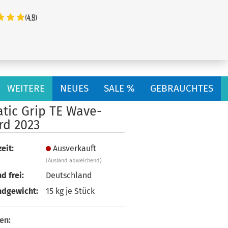
...
WEITERE
NEUES
SALE %
GEBRAUCHTES
tic Grip TE Wave-
rd 2023
eit:
Ausverkauft
(Ausland abweichend)
d frei:
Deutschland
ndgewicht:
15
kg je Stück
en: