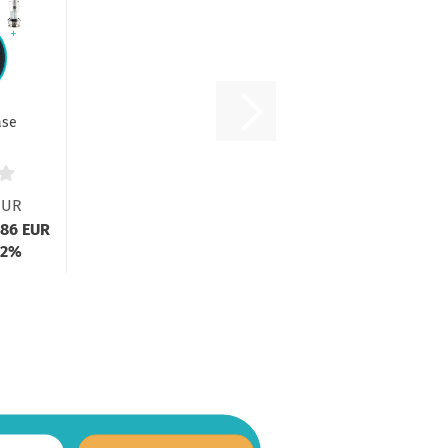
ase
EUR
,86 EUR
 2%