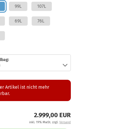
99L
107L
69L
76L
dbag:
er Artikel ist nicht mehr
erbar.
2.999,00 EUR
inkl. 19% MwSt. zzgl.
Versand