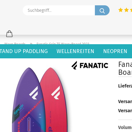
Suchbegriff
»
»
Wave Boards
Fanatic Grip TE Wave-Board 2023
TAND UP PADDLING
WELLENREITEN
NEOPREN
47
Artikel in dieser Kategorie
Fana
Boa
Lieferz
Versan
Versa
Volum