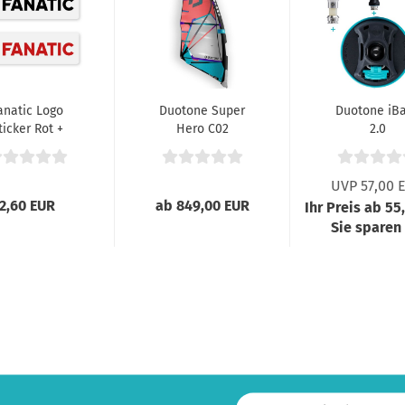
anatic Logo
Duotone Super
Duotone iB
ticker Rot +
Hero C02
2.0
Schwarz
Coral/Torquoise
UVP 57,00 
2,60 EUR
ab 849,00 EUR
Ihr Preis ab 55
Sie sparen