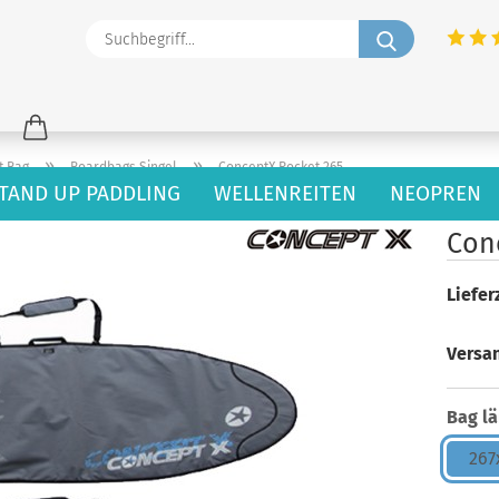
Suchbegriff
»
»
t Bag
Boardbags Singel
ConceptX Rocket 265
TAND UP PADDLING
WELLENREITEN
NEOPREN
40
Artikel in dieser Kategorie
Con
Lieferz
Versa
Bag lä
267