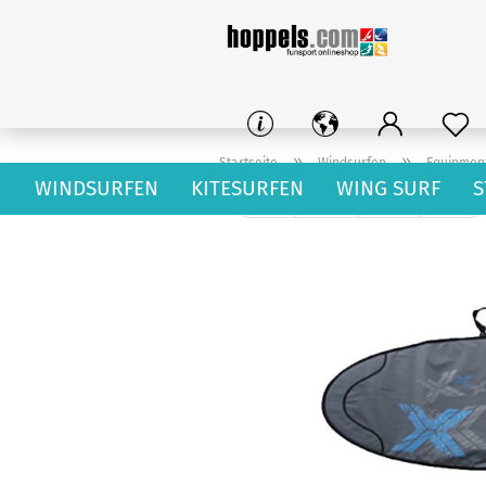
»
»
Startseite
Windsurfen
Equipmen
WINDSURFEN
KITESURFEN
WING SURF
S
« Erster
« zurück
weiter »
Letzter »