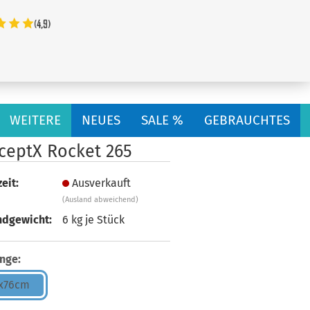
...
WEITERE
NEUES
SALE %
GEBRAUCHTES
ceptX Rocket 265
eit:
Ausverkauft
(Ausland abweichend)
ndgewicht:
6
kg je Stück
nge:
x76cm