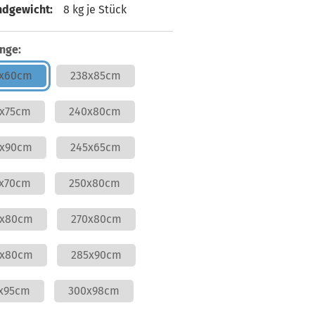
ndgewicht:
8
kg je Stück
nge:
8x60cm
238x85cm
x75cm
240x80cm
0x90cm
245x65cm
x70cm
250x80cm
0x80cm
270x80cm
0x80cm
285x90cm
x95cm
300x98cm