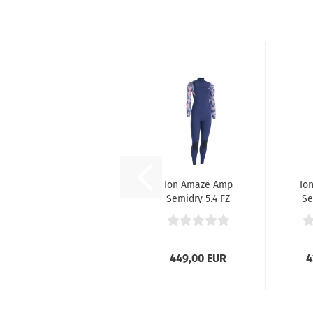
Ion Amaze Amp
Io
Semidry 5.4 FZ
Se
Damen
449,00 EUR
4