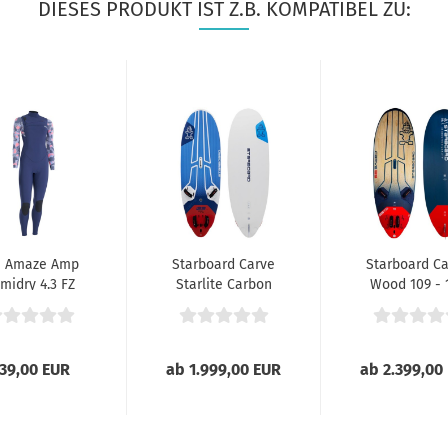
DIESES PRODUKT IST Z.B. KOMPATIBEL ZU:
n Amaze Amp
Starboard Carve
Starboard C
midry 4.3 FZ
Starlite Carbon
Wood 109 - 
Damen
Board 025...
L 2024
39,00 EUR
ab 1.999,00 EUR
ab 2.399,00