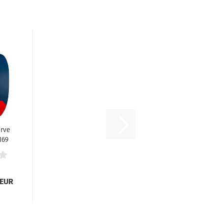
arve
169
 EUR