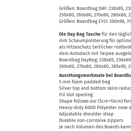
Größen: Boardbag DAY: 238x85, 238
250x80, 260x80, 270x80, 280x80, 
Größen: Boardbag EVO: 300x98, 3
Die Day Bag Tasche
für den tägli
mm Schaumpolsterung für optimale
als Hitzeschutz Seitlicher rostbes
dem Autodach mit Tarpee ausgele
Boardbag DayBag: 238x85, 238x60,
260x80, 270x80, 280x80, 285x90, 2
Aussttungsmerkmale bei Boardba
5 mm foam padded bag
Silver top and bottom skins redu
Fin slot opening
Shape follows our (5cm+10cm) fo
Heavy-duty 600D Polyester nose a
Adjustable shoulder strap
Durable non-corrosive zippers
Je nach Volumen des Boards kann