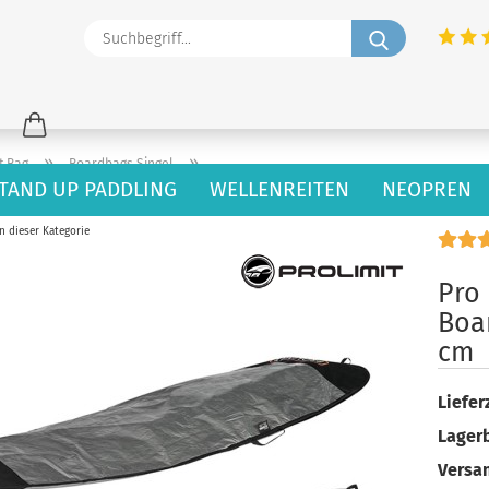
Suchbegriff
»
»
t Bag
Boardbags Singel
TAND UP PADDLING
WELLENREITEN
NEOPREN
cm
in dieser Kategorie
Pro 
Boa
cm
Lieferz
Lager
Versan