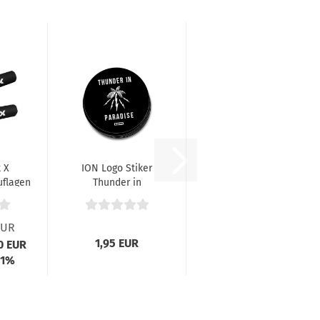
 X
ION Logo Stiker
uflagen
Thunder in
Paradise
EUR
1,95 EUR
70 EUR
 1%