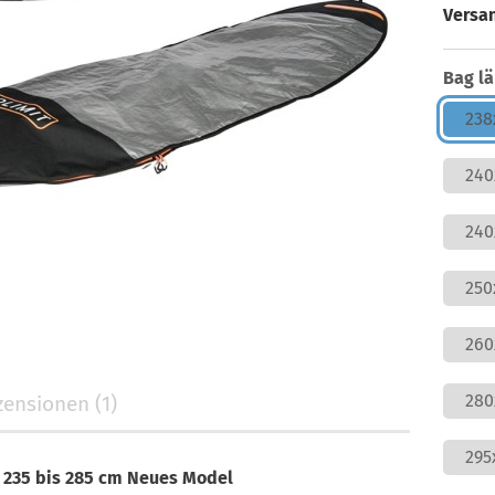
Versa
Bag lä
23
240
24
250
26
28
ensionen (1)
295
 235 bis 285 cm Neues Model