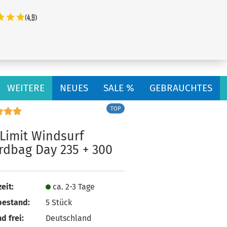
...
WEITERE
NEUES
SALE %
GEBRAUCHTES
TOP
Limit Windsurf
rdbag Day 235 + 300
eit:
ca. 2-3 Tage
bestand:
5
Stück
d frei:
Deutschland