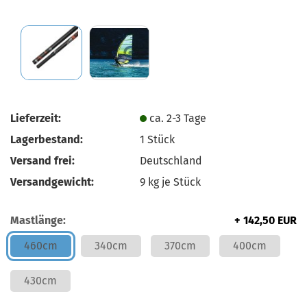
Lieferzeit:
ca. 2-3 Tage
Lagerbestand:
1
Stück
Versand frei:
Deutschland
Versandgewicht:
9
kg je Stück
Mastlänge:
+ 142,50 EUR
460cm
340cm
370cm
400cm
430cm