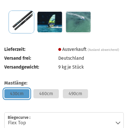
Lieferzeit:
Ausverkauft
(Ausland abweichend)
Versand frei:
Deutschland
Versandgewicht:
9
kg je Stück
Mastlänge:
430cm
460cm
490cm
Biegecurve :