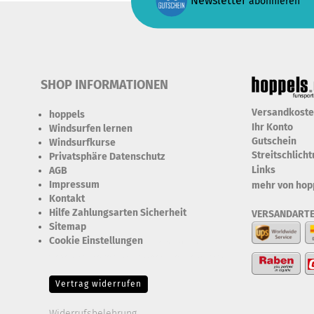
Newsletter
abonnieren
SHOP INFORMATIONEN
Versandkost
hoppels
Ihr Konto
Windsurfen lernen
Gutschein
Windsurfkurse
Streitschlich
Privatsphäre Datenschutz
Links
AGB
Impressum
mehr von hop
Kontakt
Hilfe Zahlungsarten Sicherheit
VERSANDART
Sitemap
Cookie Einstellungen
Erforderlich Zustimmung +
Speicherung der Datenweitergabe Drittanbieter-Cookies Fingerabdruck-Icon
Vertrag widerrufen
Widerrufsbelehrung