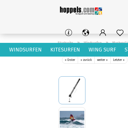
»
»
Startseite
Windsurfen
Mastverl
WINDSURFEN
KITESURFEN
WING SURF
S
Neilpryde MXT Alu RDM Alloy
« Erster
« zurück
weiter »
Letzter »