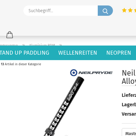
Suchbegriff
»
»
ängerungen
Aluminium RDM
TAND UP PADDLING
WELLENREITEN
NEOPREN
13
Artikel in dieser Kategorie
Nei
Allo
Lieferz
Lager
Versa
Mast