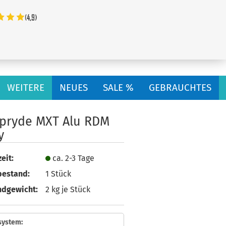
...
WEITERE
NEUES
SALE %
GEBRAUCHTES
lpryde MXT Alu RDM
y
eit:
ca. 2-3 Tage
bestand:
1
Stück
ndgewicht:
2
kg je Stück
system: