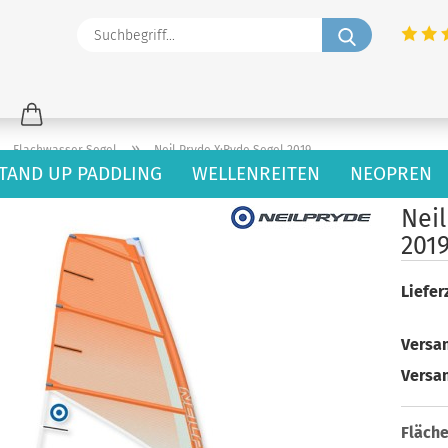
Suchbegriff
»
»
Flachwasser Segel
Neil Pryde X:Ryde Segel 2019
TAND UP PADDLING
WELLENREITEN
NEOPREN
30
Artikel in dieser Kategorie
Neil
201
Lieferz
Versan
Versa
Fläche