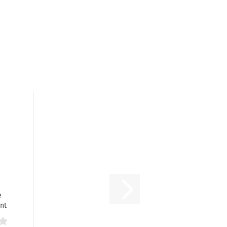
e
nt
u