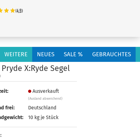
...
WEITERE
NEUES
SALE %
GEBRAUCHTES
 Pryde X:Ryde Segel
9
eit:
Ausverkauft
(Ausland abweichend)
d frei:
Deutschland
ndgewicht:
10
kg je Stück
: