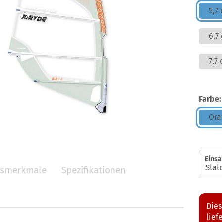
5,7
6,7
7,7
Farbe:
Ora
Einsa
gsmerkmale
Spezifikationen
Dies
lief