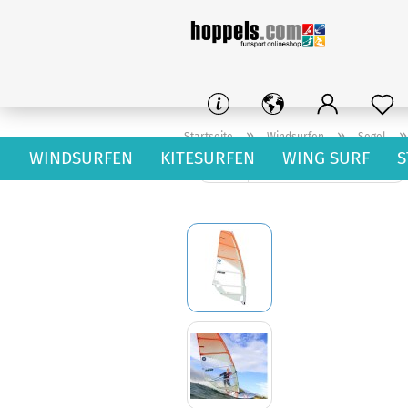
»
»
Startseite
Windsurfen
Segel
WINDSURFEN
KITESURFEN
WING SURF
S
« Erster
« zurück
weiter »
Letzter »