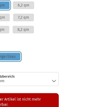
 qm
6,2 qm
 qm
7,2 qm
 qm
8,2 qm
nge/Grau
tzbereich:
er Artikel ist nicht mehr
erbar.