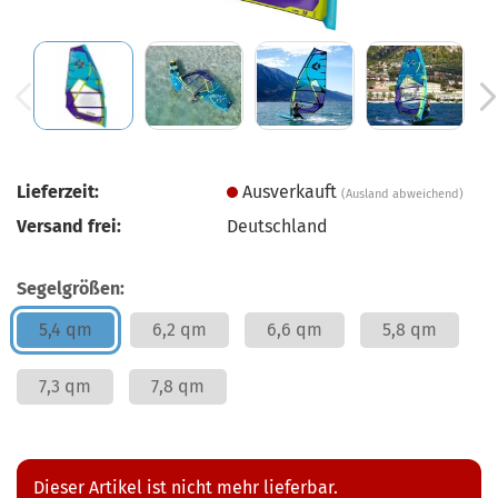
Lieferzeit:
Ausverkauft
(Ausland abweichend)
Versand frei:
Deutschland
Segelgrößen:
5,4 qm
6,2 qm
6,6 qm
5,8 qm
7,3 qm
7,8 qm
Dieser Artikel ist nicht mehr lieferbar.