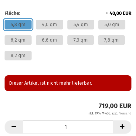
Fläche:
+ 40,00 EUR
5,8 qm
4,6 qm
5,4 qm
5,0 qm
6,2 qm
6,6 qm
7,3 qm
7,8 qm
8,2 qm
Dieser Artikel ist nicht mehr lieferbar.
719,00 EUR
inkl. 19% MwSt. zzgl.
Versand