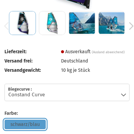
Lieferzeit:
Ausverkauft
(Ausland abweichend)
Versand frei:
Deutschland
Versandgewicht:
10
kg je Stück
Biegecurve :
Farbe:
schwarz/blau