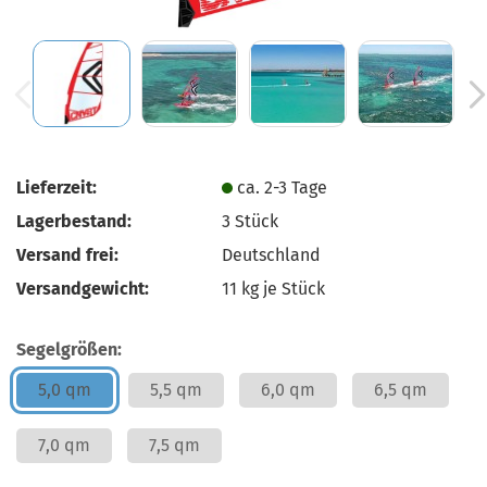
Lieferzeit:
ca. 2-3 Tage
Lagerbestand:
3
Stück
Versand frei:
Deutschland
Versandgewicht:
11
kg je Stück
Segelgrößen:
5,0 qm
5,5 qm
6,0 qm
6,5 qm
7,0 qm
7,5 qm