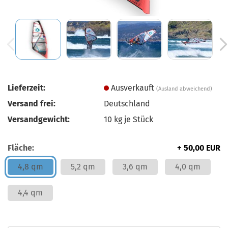
Lieferzeit:
Ausverkauft
(Ausland abweichend)
Versand frei:
Deutschland
Versandgewicht:
10
kg je Stück
Fläche:
+ 50,00 EUR
4,8 qm
5,2 qm
3,6 qm
4,0 qm
4,4 qm