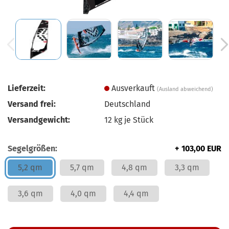
Lieferzeit:
Ausverkauft
(Ausland abweichend)
Versand frei:
Deutschland
Versandgewicht:
12
kg je Stück
Segelgrößen:
+ 103,00 EUR
5,2 qm
5,7 qm
4,8 qm
3,3 qm
3,6 qm
4,0 qm
4,4 qm