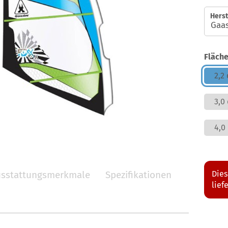
Herst
Fläche
2,2
3,0
4,0
sstattungsmerkmale
Spezifikationen
Dies
lief