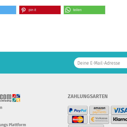
pin it
teilen
ZAHLUNGSARTEN
en
tungs Plattform