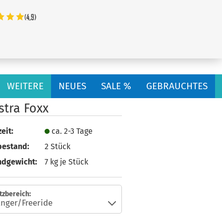
...
WEITERE
NEUES
SALE %
GEBRAUCHTES
stra Foxx
eit:
ca. 2-3 Tage
bestand:
2
Stück
ndgewicht:
7
kg je Stück
tzbereich: