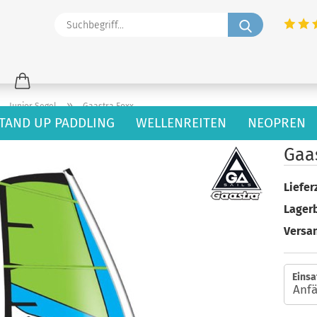
Suchbegriff
»
»
Junior Segel
Gaastra Foxx
TAND UP PADDLING
WELLENREITEN
NEOPREN
 dieser Kategorie
Gaa
Lieferz
Lager
Versa
Einsa