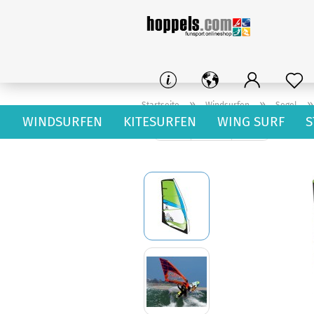
»
»
Startseite
Windsurfen
Segel
WINDSURFEN
KITESURFEN
WING SURF
S
« Erster
« zurück
weiter »
15
Artikel in