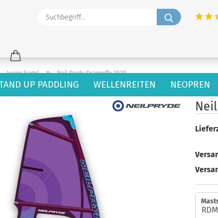
Suchbegriff
»
»
Junior Segel
Neil Pryde Dragonfly 2020
TAND UP PADDLING
WELLENREITEN
NEOPREN
15
Artikel in dieser Kategorie
Neil
Lieferz
Versan
Versa
Mast