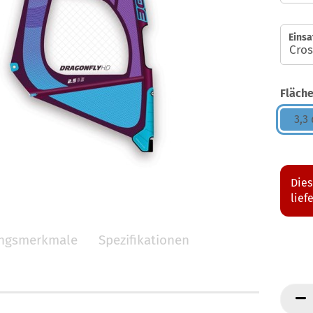
Einsa
Fläche
3,3
Dies
lief
ungsmerkmale
Spezifikationen