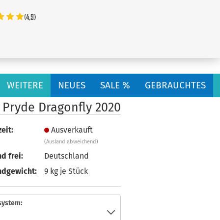
...
WEITERE
NEUES
SALE %
GEBRAUCHTES
 Pryde Dragonfly 2020
eit:
Ausverkauft
(Ausland abweichend)
d frei:
Deutschland
ndgewicht:
9
kg je Stück
system: