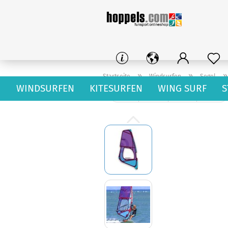
»
»
Startseite
Windsurfen
Segel
WINDSURFEN
KITESURFEN
WING SURF
S
« Erster
« zurück
weiter »
Letzter »