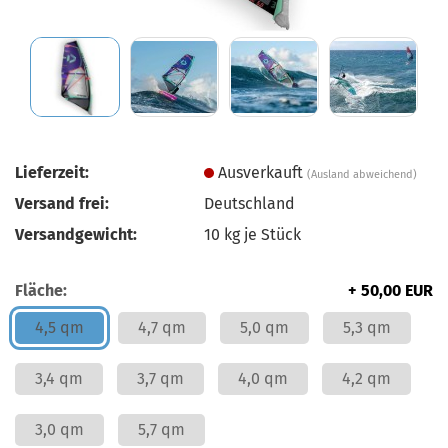
Lieferzeit:
Ausverkauft
(Ausland abweichend)
Versand frei:
Deutschland
Versandgewicht:
10
kg je Stück
Fläche:
+ 50,00 EUR
4,5 qm
4,7 qm
5,0 qm
5,3 qm
3,4 qm
3,7 qm
4,0 qm
4,2 qm
3,0 qm
5,7 qm