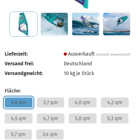
Lieferzeit:
Ausverkauft
(Ausland abweichend)
Versand frei:
Deutschland
Versandgewicht:
10
kg je Stück
Fläche:
3,0 qm
3,7 qm
4,0 qm
4,2 qm
4,5 qm
4,7 qm
5,0 qm
5,3 qm
5,7 qm
3,4 qm