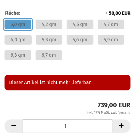
Fläche:
+ 50,00 EUR
5,0 qm
4,2 qm
4,5 qm
4,7 qm
4,0 qm
5,3 qm
5,6 qm
5,9 qm
6,3 qm
6,7 qm
Dieser Artikel ist nicht mehr lieferbar.
739,00 EUR
inkl. 19% MwSt. zzgl.
Versand