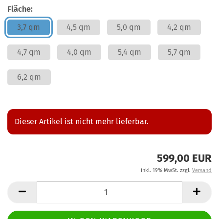
Fläche:
3,7 qm
4,5 qm
5,0 qm
4,2 qm
4,7 qm
4,0 qm
5,4 qm
5,7 qm
6,2 qm
Dieser Artikel ist nicht mehr lieferbar.
599,00 EUR
inkl. 19% MwSt. zzgl.
Versand