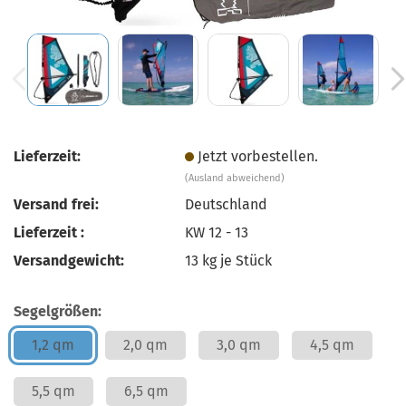
Lieferzeit:
Jetzt vorbestellen.
(Ausland abweichend)
Versand frei:
Deutschland
Lieferzeit :
KW 12 - 13
Versandgewicht:
13
kg je Stück
Segelgrößen:
1,2 qm
2,0 qm
3,0 qm
4,5 qm
5,5 qm
6,5 qm