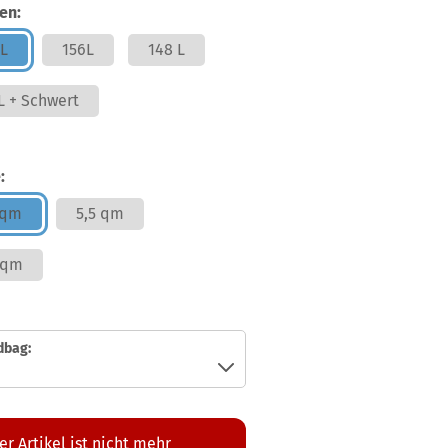
en:
 L
156L
148 L
L + Schwert
:
 qm
5,5 qm
 qm
dbag:
er Artikel ist nicht mehr