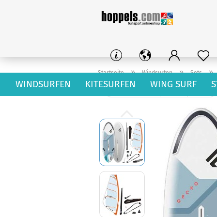
»
»
»
Startseite
Windsurfen
Sets
WINDSURFEN
KITESURFEN
WING SURF
S
« Erster
« zurück
weiter »
Letzter »