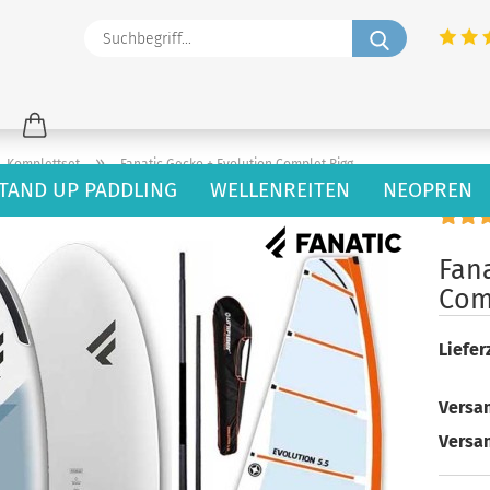
Suchbegriff
»
Komplettset
Fanatic Gecko + Evolution Complet Rigg
TAND UP PADDLING
WELLENREITEN
NEOPREN
72
Artikel in dieser Kategorie
Fana
Com
Lieferz
Versan
Versa