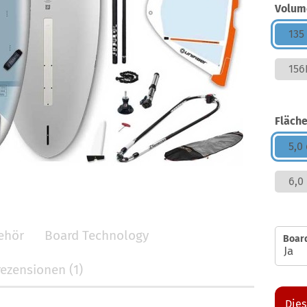
Volum
135
156
Fläche
5,0
6,0
ehör
Board Technology
Boar
ezensionen (1)
Dies