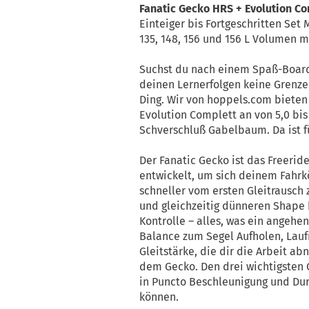
Fanatic Gecko HRS + Evolution C
Einteiger bis Fortgeschritten Set
135, 148, 156 und 156 L Volumen m
Suchst du nach einem Spaß-Board, 
deinen Lernerfolgen keine Grenzen
Ding. Wir von hoppels.com bieten 
Evolution Complett an von 5,0 bis
Schverschluß Gabelbaum. Da ist f
Der Fanatic Gecko ist das Freeri
entwickelt, um sich deinem Fahrk
schneller vom ersten Gleitrausch 
und gleichzeitig dünneren Shape 
Kontrolle – alles, was ein angehe
Balance zum Segel Aufholen, Lau
Gleitstärke, die dir die Arbeit ab
dem Gecko. Den drei wichtigsten
in Puncto Beschleunigung und Du
können.