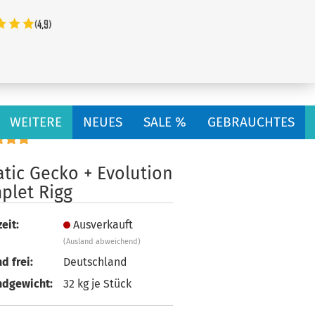
...
WEITERE
NEUES
SALE %
GEBRAUCHTES
tic Gecko + Evolution
plet Rigg
eit:
Ausverkauft
(Ausland abweichend)
d frei:
Deutschland
ndgewicht:
32
kg je Stück