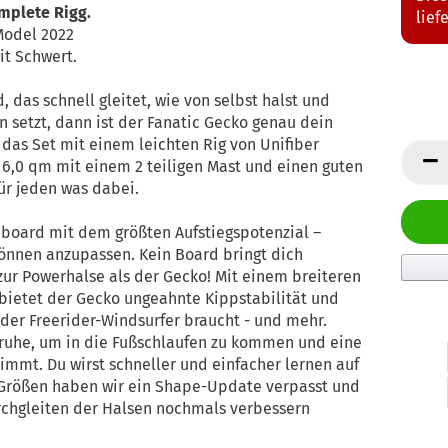
omplete Rigg.
lief
 Model 2022
it Schwert.
das schnell gleitet, wie von selbst halst und
 setzt, dann ist der Fanatic Gecko genau dein
das Set mit einem leichten Rig von Unifiber
 6,0 qm mit einem 2 teiligen Mast und einen guten
ür jeden was dabei.
deboard mit dem größten Aufstiegspotenzial –
önnen anzupassen. Kein Board bringt dich
zur Powerhalse als der Gecko! Mit einem breiteren
bietet der Gecko ungeahnte Kippstabilität und
nder Freerider-Windsurfer braucht - und mehr.
fruhe, um in die Fußschlaufen zu kommen und eine
nimmt. Du wirst schneller und einfacher lernen auf
 Größen haben wir ein Shape-Update verpasst und
rchgleiten der Halsen nochmals verbessern