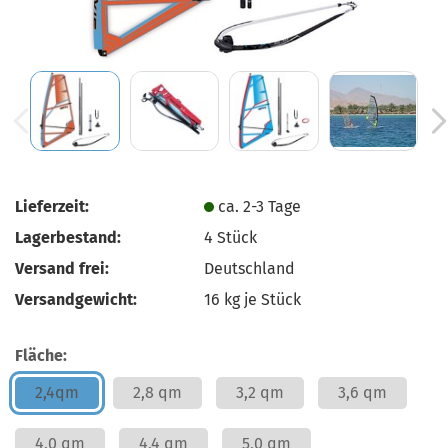
Lieferzeit:
ca. 2-3 Tage
Lagerbestand:
4
Stück
Versand frei:
Deutschland
Versandgewicht:
16
kg je Stück
Fläche:
2,4qm
2,8 qm
3,2 qm
3,6 qm
4,0 qm
4,4 qm
5,0 qm