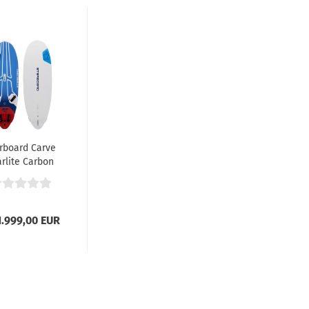
rboard Carve
arlite Carbon
oard 025...
1.999,00 EUR