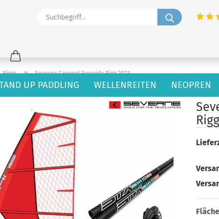
Suchbegriff
»
Riggs
Severne Convert Freeride Rigg 2023
TAND UP PADDLING
WELLENREITEN
NEOPREN
53
Artikel in dieser Kategorie
Sev
Rigg
Lieferz
Versan
Versa
Fläche