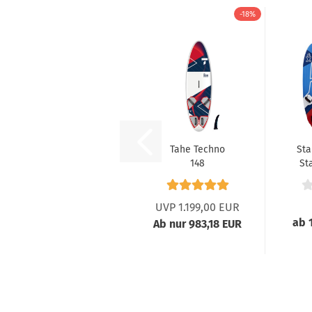
-18%
Tahe Techno
Sta
148
St
B
UVP 1.199,00 EUR
ab 
Ab nur 983,18 EUR