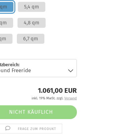
 qm
5,4 qm
 qm
4,8 qm
 qm
6,7 qm
tzbereich:
1.061,00 EUR
inkl. 19% MwSt. zzgl.
Versand
FRAGE ZUM PRODUKT