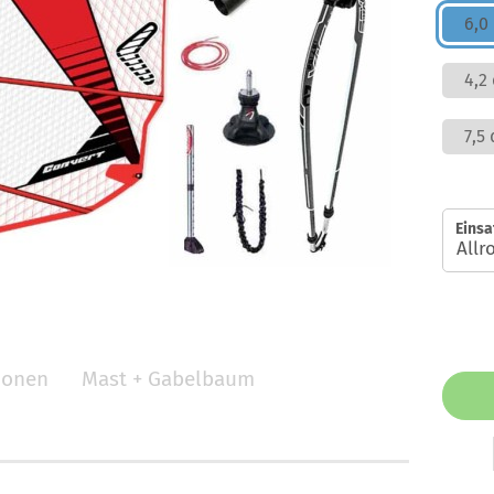
6,0
4,2
7,5
Einsa
tionen
Mast + Gabelbaum