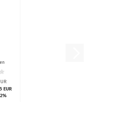
en
EUR
95 EUR
 2%