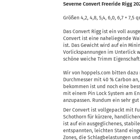
Severne Convert Freeride Rigg 20
Größen 4,2, 4,8, 5,4, 6,0, 6,7 + 7,5 
Das Convert Rigg ist ein voll ausg
Convert ist eine naheliegende Wah
ist. Das Gewicht wird auf ein Min
Vorlickspannungen im Unterlick w
schöne weiche Trimm Eigenschafte
Wir von hoppels.com bitten dazu 
Durchmesser mit 40 % Carbon an, 
bekommen ist und noch eine besse
mit einem Pin Lock System am End
anzupassen. Rundum ein sehr gut 
Der Convert ist vollgepackt mit F
Schothorn für kürzere, handliche
ist auf ein ausgeglichenes, stabil
entspannten, leichten Stand einge
Zones, die Schlagbelastungen und