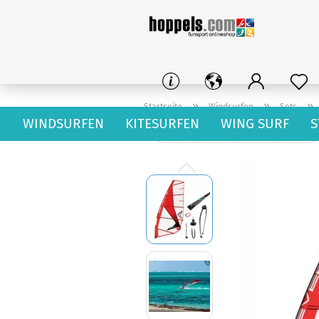
»
»
»
Startseite
Windsurfen
Sets
WINDSURFEN
KITESURFEN
WING SURF
S
« Erster
« zurück
weiter »
Letzter »