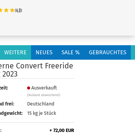
...
WEITERE
NEUES
SALE %
GEBRAUCHTES
erne Convert Freeride
 2023
eit:
Ausverkauft
(Ausland abweichend)
d frei:
Deutschland
ndgewicht:
15
kg je Stück
:
+ 72,00 EUR