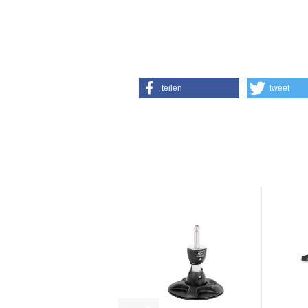
teilen
tweet