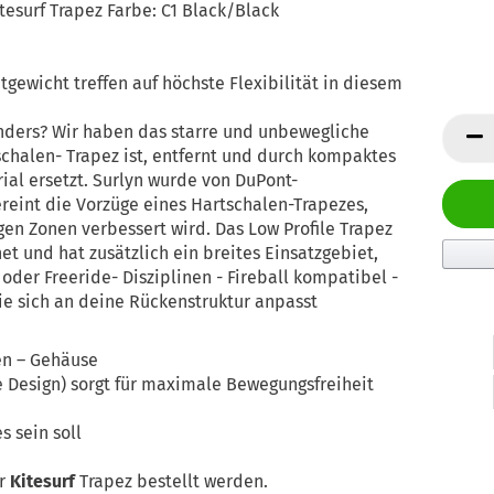
tesurf Trapez Farbe: C1 Black/Black
tgewicht treffen auf höchste Flexibilität in diesem
nders? Wir haben das starre und unbewegliche
schalen- Trapez ist, entfernt und durch kompaktes
ial ersetzt. Surlyn wurde von DuPont-
ereint die Vorzüge eines Hartschalen-Trapezes,
igen Zonen verbessert wird. Das Low Profile Trapez
net und hat zusätzlich ein breites Einsatzgebiet,
e oder Freeride- Disziplinen - Fireball kompatibel -
e sich an deine Rückenstruktur anpasst
en – Gehäuse
le Design) sorgt für maximale Bewegungsfreiheit
s sein soll
r
Kitesurf
Trapez bestellt werden.