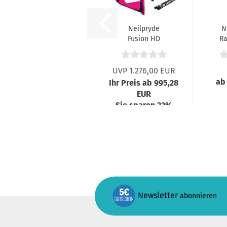
Neilpryde
N
Fusion HD
Ra
Freeride Rig
Farbe C2...
UVP 1.276,00 EUR
ab
Ihr Preis ab 995,28
EUR
Sie sparen 22%
Newsletter
abonnieren