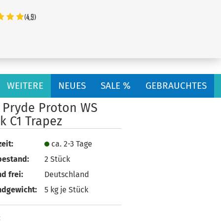
...
WEITERE
NEUES
SALE %
GEBRAUCHTES
l Pryde Proton WS
k C1 Trapez
eit:
ca. 2-3 Tage
bestand:
2
Stück
d frei:
Deutschland
ndgewicht:
5
kg je Stück
: