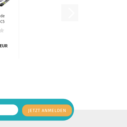
ide
CC5
 EUR