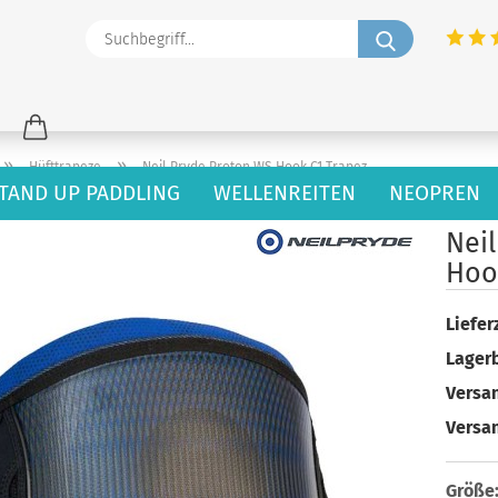
Suchbegriff
»
»
Hüfttrapeze
Neil Pryde Proton WS Hook C1 Trapez
TAND UP PADDLING
WELLENREITEN
NEOPREN
44
Artikel in dieser Kategorie
Nei
Hoo
Lieferz
Lager
Versan
Versa
Größe