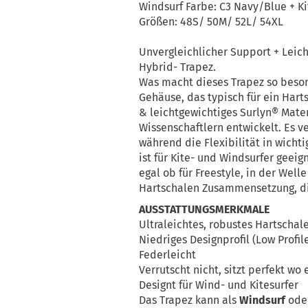
Windsurf Farbe: C3 Navy/Blue + Ki
Größen: 48S/ 50M/ 52L/ 54XL
Unvergleichlicher Support + Leich
Hybrid- Trapez.
Was macht dieses Trapez so beso
Gehäuse, das typisch für ein Hart
& leichtgewichtiges Surlyn® Mater
Wissenschaftlern entwickelt. Es v
während die Flexibilität in wicht
ist für Kite- und Windsurfer geeig
egal ob für Freestyle, in der Well
Hartschalen Zusammensetzung, di
AUSSTATTUNGSMERKMALE
Ultraleichtes, robustes Hartschal
Niedriges Designprofil (Low Profi
Federleicht
Verrutscht nicht, sitzt perfekt wo e
Designt für Wind- und Kitesurfer
Das Trapez kann als
Windsurf
ode