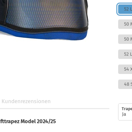
52 
50 
50 
52 L
54 
48 
Kundenrezensionen
Trap
üfttrapez Model 2024/25