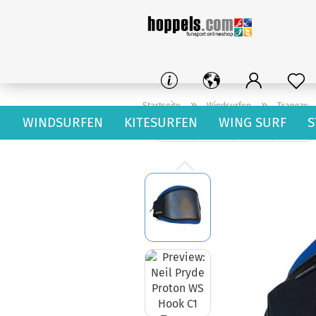
»
»
Startseite
Windsurfen
Trapeze
WINDSURFEN
KITESURFEN
WING SURF
S
« Erster
« zurück
weiter »
Letzter »