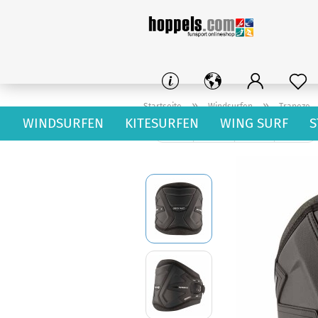
»
»
Startseite
Windsurfen
Trapeze
WINDSURFEN
KITESURFEN
WING SURF
S
« Erster
« zurück
weiter »
Letzter »