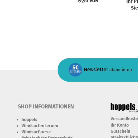
19,95 EUR
Ihr P
Si
Newsletter
abonnieren
SHOP INFORMATIONEN
Versandkost
hoppels
Ihr Konto
Windsurfen lernen
Gutschein
Windsurfkurse
Streitschlich