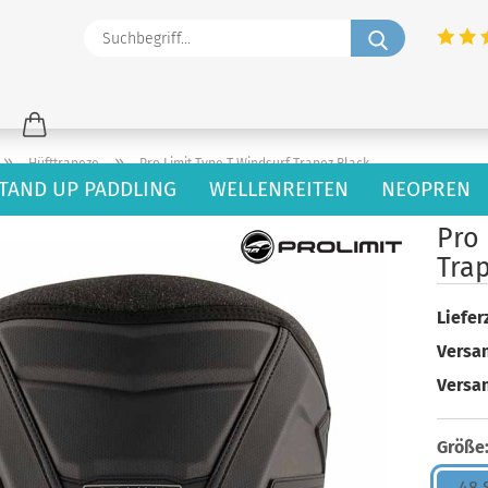
Suchbegriff
»
»
Hüfttrapeze
Pro Limit Type T Windsurf Trapez Black
TAND UP PADDLING
WELLENREITEN
NEOPREN
44
Artikel in dieser Kategorie
Pro 
Tra
Lieferz
Versan
Versa
Größe
48 