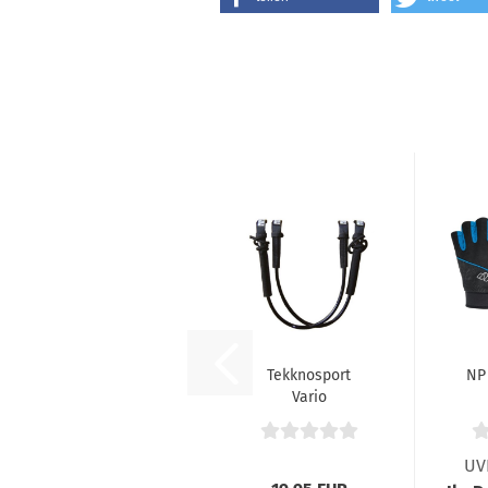
Tekknosport
NP 
Vario
Trapeztampen
UV