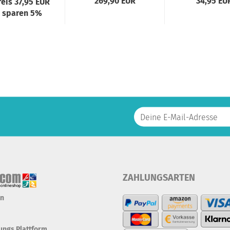
269,90 EUR
34,95 EU
reis 37,95 EUR
e sparen 5%
ZAHLUNGSARTEN
en
tungs Plattform