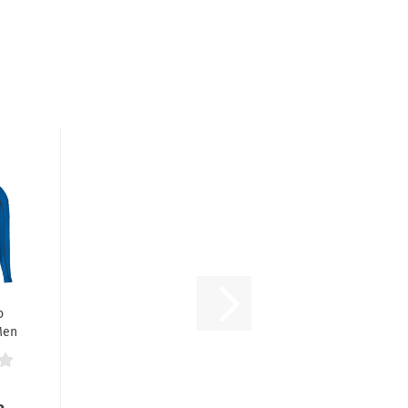
o
Men