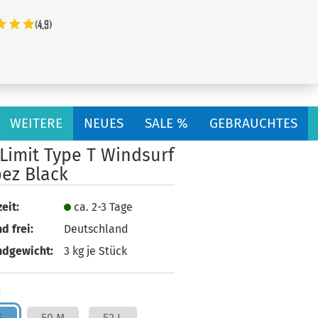
...
WEITERE
NEUES
SALE %
GEBRAUCHTES
Limit Type T Windsurf
pez Black
eit:
ca. 2-3 Tage
d frei:
Deutschland
ndgewicht:
3
kg je Stück
:
S
50 M
52 L