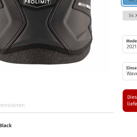
54 
Model
Einsa
Dies
lief
zensionen
Black