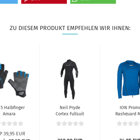
ZU DIESEM PRODUKT EMPFEHLEN WIR IHNEN:
5 Halbfinger
Neil Pryde
ION Prom
Amara
Cortex Fullsuit
Rashguard 
4.3 FZ Schwarz...
L/S Blau
P 39,95 EUR