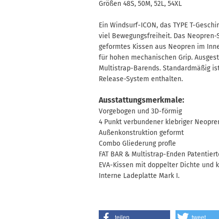
Größen 48S, 50M, 52L, 54XL
Ein Windsurf-ICON, das TYPE T-Geschirr
viel Bewegungsfreiheit. Das Neopren-S
geformtes Kissen aus Neopren im Inne
für hohen mechanischen Grip. Ausgesta
Multistrap-Barends. Standardmäßig ist
Release-System enthalten.
Ausstattungsmerkmale:
Vorgebogen und 3D-förmig
4 Punkt verbundener klebriger Neopr
Außenkonstruktion geformt
Combo Gliederung profle
FAT BAR & Multistrap-Enden Patentiert
EVA-Kissen mit doppelter Dichte un
Interne Ladeplatte Mark I.
teilen
tweet