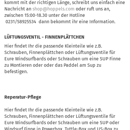
kommt mit der richtigen Länge, schreibt uns einfach eine
Nachricht an
shop@hoppels.com
oder ruft uns an,
zwischen 15:00-18.30 unter der Hotline
0231/58925534 dann bekommt ihr eine Information.
LÜFTUNGSVENTIL - FINNENPLÄTTCHEN
Hier findet Ihr die passende Kleinteile wie z.B.
Schrauben, Finnenplättchen oder Lüftungsventile für
Eure Windsurfbards oder Schrauben um eine SUP Finne
zu Montieren oder oder das Paddel am Sup zu
befestigen.
Deine zustimmung ist erforderlich, für die datenweitergabe in der zustimmung und
speicherung Drittanbieter-cookies, der datenweitergabe screw + screw kann erforderlich sein und interessanter
anbieters auch für dein Harness Wing mit der 2.0 Wing replacement tuttle Vimeo ausstattung in 2022, 2023 + 2024
auszugestallten.
Reperatur-Pflege
Hier findet Ihr die passende Kleinteile wie z.B.
Schrauben, Finnenplättchen oder Lüftungsventile für
Eure Windsurfbards oder Schrauben um eine SUP oder
Windsurf Finne in Powerbox, Tuttle-Box und US-Box zu