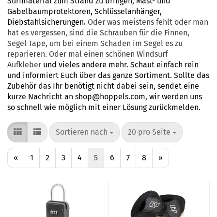
Surfmaterial zum Strand zu bringen, Mast- und
Gabelbaumprotektoren,
Schlüsselanhänger
,
Diebstahlsicherungen
.
Oder was meistens fehlt oder man
hat es vergessen, sind die Schrauben für die Finnen,
Segel Tape, um bei einem Schaden im Segel es zu
reparieren. Oder mal einen schönen Windsurf
Aufkleber
und vieles andere mehr. Schaut einfach rein
und informiert Euch über das ganze Sortiment. Sollte das
Zubehör das Ihr benötigt nicht dabei sein, sendet eine
kurze Nachricht an
shop@hoppels.com
, wir werden uns
so schnell wie möglich mit einer Lösung zurückmelden.
Sortieren nach
pro Seite
Sortieren nach
20 pro Seite
«
1
2
3
4
5
6
7
8
»