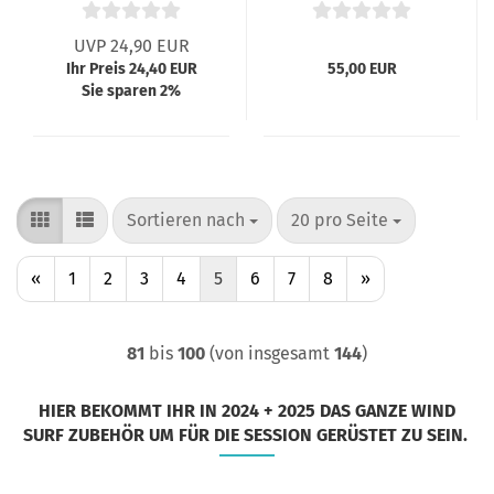
UVP 24,90 EUR
Ihr Preis 24,40 EUR
55,00 EUR
Sie sparen 2%
Sortieren nach
pro Seite
Sortieren nach
20 pro Seite
«
1
2
3
4
5
6
7
8
»
81
bis
100
(von insgesamt
144
)
HIER BEKOMMT IHR IN 2024 + 2025 DAS GANZE WIND
SURF ZUBEHÖR UM FÜR DIE SESSION GERÜSTET ZU SEIN.