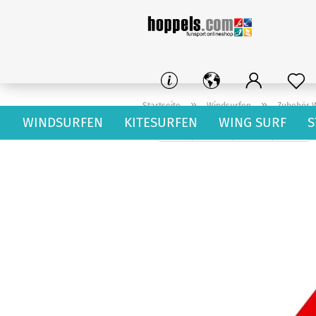
»
»
Startseite
Windsurfen
Zubehör 
WINDSURFEN
KITESURFEN
WING SURF
S
« Erster
« zurück
weiter »
Letzter »