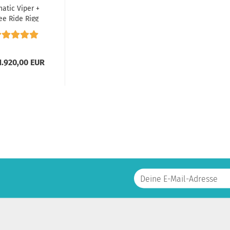
natic Viper +
ee Ride Rigg
1.920,00 EUR