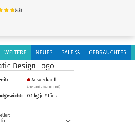
...
WEITERE
NEUES
SALE %
GEBRAUCHTES
atic Design Logo
eit:
Ausverkauft
(Ausland abweichend)
ndgewicht:
0.1
kg je Stück
eller: