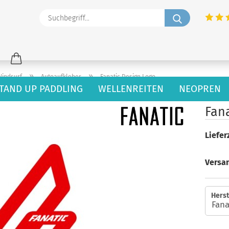
Suchbegriff
»
»
Windsurf
Autoaufkleber
Fanatic Design Logo
TAND UP PADDLING
WELLENREITEN
NEOPREN
34
Artikel in dieser Kategorie
Fan
Lieferz
Versa
Herst